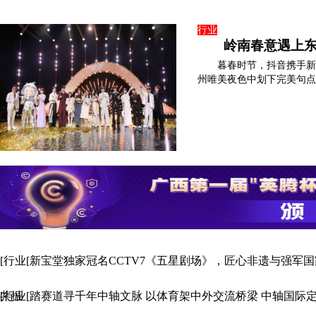
行业
岭南春意遇上东
暮春时节，抖音携手新
州唯美夜色中划下完美句点。
[行业[新宝堂独家冠名CCTV7《五星剧场》，匠心非遗与强军
共振
[行业[踏赛道寻千年中轴文脉 以体育架中外交流桥梁 中轴国际