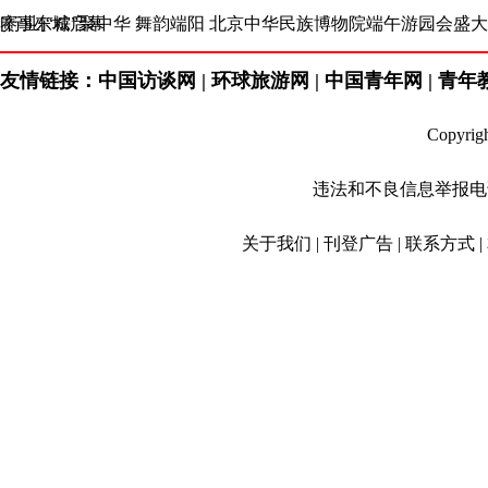
赛事东城启幕
[行业[“粽”聚中华 舞韵端阳 北京中华民族博物院端午游园会盛
友情链接：中国访谈网 | 环球旅游网 | 中国青年网 | 青年教育
Copyr
违法和不良信息举报电话：01
关于我们 | 刊登广告 | 联系方式 